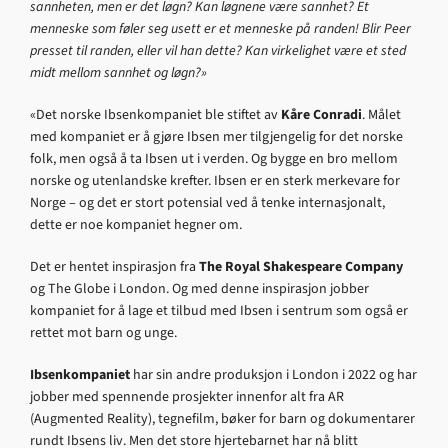
sannheten, men er det løgn? Kan løgnene være sannhet? Et
menneske som føler seg usett er et menneske på randen! Blir Peer
presset til randen, eller vil han dette? Kan virkelighet være et sted
midt mellom sannhet og løgn?»
«Det norske Ibsenkompaniet ble stiftet av
Kåre Conradi
. Målet
med kompaniet er å gjøre Ibsen mer tilgjengelig for det norske
folk, men også å ta Ibsen ut i verden. Og bygge en bro mellom
norske og utenlandske krefter. Ibsen er en sterk merkevare for
Norge – og det er stort potensial ved å tenke internasjonalt,
dette er noe kompaniet hegner om.
Det er hentet inspirasjon fra
The Royal Shakespeare Company
og The Globe i London. Og med denne inspirasjon jobber
kompaniet for å lage et tilbud med Ibsen i sentrum som også er
rettet mot barn og unge.
Ibsenkompaniet
har sin andre produksjon i London i 2022 og har
jobber med spennende prosjekter innenfor alt fra AR
(Augmented Reality), tegnefilm, bøker for barn og dokumentarer
rundt Ibsens liv. Men det store hjertebarnet har nå blitt