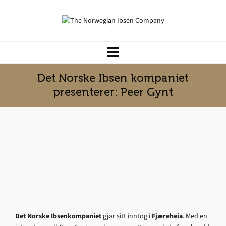
Det Norske Ibsen kompaniet
presenterer: Peer Gynt
Det Norske Ibsenkompaniet
gjør sitt inntog i
Fjæreheia
. Med en