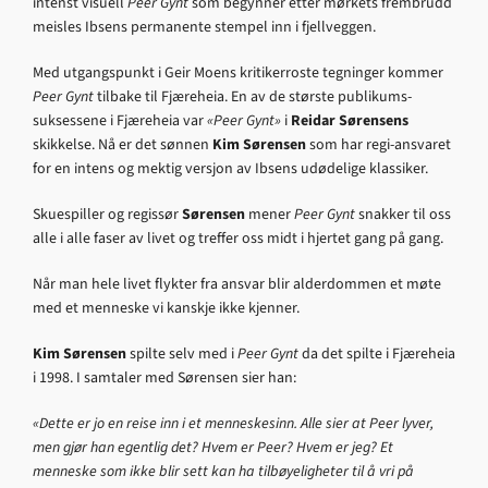
intenst visuell
Peer Gynt
som begynner etter mørkets frembrudd
meisles Ibsens permanente stempel inn i fjellveggen.
Med utgangspunkt i Geir Moens kritikerroste tegninger kommer
Peer Gynt
tilbake til Fjæreheia. En av de største publikums-
suksessene i Fjæreheia var
«Peer Gynt»
i
Reidar Sørensens
skikkelse. Nå er det sønnen
Kim Sørensen
som har regi-ansvaret
for en intens og mektig versjon av Ibsens udødelige klassiker.
Skuespiller og regissør
Sørensen
mener
Peer Gynt
snakker til oss
alle i alle faser av livet og treffer oss midt i hjertet gang på gang.
Når man hele livet flykter fra ansvar blir alderdommen et møte
med et menneske vi kanskje ikke kjenner.
Kim Sørensen
spilte selv med i
Peer Gynt
da det spilte i Fjæreheia
i 1998. I samtaler med Sørensen sier han:
«Dette er jo en reise inn i et menneskesinn. Alle sier at Peer lyver,
men gjør han egentlig det? Hvem er Peer? Hvem er jeg? Et
menneske som ikke blir sett kan ha tilbøyeligheter til å vri på