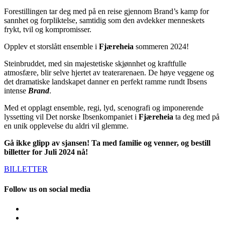
Forestillingen tar deg med på en reise gjennom Brand’s kamp for
sannhet og forpliktelse, samtidig som den avdekker menneskets
frykt, tvil og kompromisser.
Opplev et storslått ensemble i
Fjæreheia
sommeren 2024!
Steinbruddet, med sin majestetiske skjønnhet og kraftfulle
atmosfære, blir selve hjertet av teaterarenaen. De høye veggene og
det dramatiske landskapet danner en perfekt ramme rundt Ibsens
intense
Brand
.
Med et opplagt ensemble, regi, lyd, scenografi og imponerende
lyssetting vil Det norske Ibsenkompaniet i
Fjæreheia
ta deg med på
en unik opplevelse du aldri vil glemme.
Gå ikke glipp av sjansen! Ta med familie og venner, og bestill
billetter for Juli 2024 nå!
BILLETTER
Follow us on social media