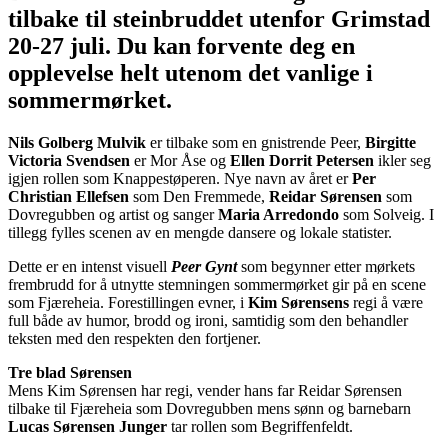
tilbake til steinbruddet utenfor Grimstad
20-27 juli. Du kan forvente deg en
opplevelse helt utenom det vanlige i
sommermørket.
Nils Golberg Mulvik
er tilbake som en gnistrende Peer,
Birgitte
Victoria Svendsen
er Mor Åse og
Ellen Dorrit Petersen
ikler seg
igjen rollen som Knappestøperen. Nye navn av året er
Per
Christian Ellefsen
som Den Fremmede,
Reidar Sørensen
som
Dovregubben og artist og sanger
Maria Arredondo
som Solveig. I
tillegg fylles scenen av en mengde dansere og lokale statister.
Dette er en intenst visuell
Peer Gynt
som begynner etter mørkets
frembrudd for å utnytte stemningen sommermørket gir på en scene
som Fjæreheia. Forestillingen evner, i
Kim Sørensens
regi å være
full både av humor, brodd og ironi, samtidig som den behandler
teksten med den respekten den fortjener.
Tre blad Sørensen
Mens Kim Sørensen har regi, vender hans far Reidar Sørensen
tilbake til Fjæreheia som Dovregubben mens sønn og barnebarn
Lucas Sørensen Junger
tar rollen som Begriffenfeldt.