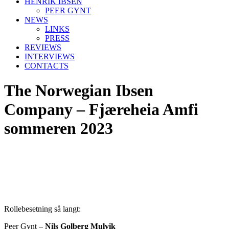
HENRIK IBSEN
PEER GYNT
NEWS
LINKS
PRESS
REVIEWS
INTERVIEWS
CONTACTS
The Norwegian Ibsen
Company – Fjæreheia Amfi
sommeren 2023
Rollebesetning så langt:
Peer Gynt –
Nils Golberg Mulvik