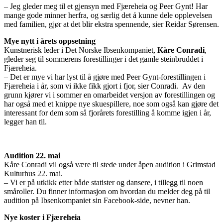
– Jeg gleder meg til et gjensyn med Fjæreheia og Peer Gynt! Har
mange gode minner herfra, og særlig det å kunne dele opplevelsen
med familien, gjør at det blir ekstra spennende, sier Reidar Sørensen.
Mye nytt i årets oppsetning
Kunstnerisk leder i Det Norske Ibsenkompaniet,
Kåre Conradi
,
gleder seg til sommerens forestillinger i det gamle steinbruddet i
Fjæreheia.
– Det er mye vi har lyst til å gjøre med Peer Gynt-forestillingen i
Fjæreheia i år, som vi ikke fikk gjort i fjor, sier Conradi. Av den
grunn kjører vi i sommer en omarbeidet versjon av forestillingen og
har også med et knippe nye skuespillere, noe som også kan gjøre det
interessant for dem som så fjorårets forestilling å komme igjen i år,
legger han til.
Audition 22. mai
Kåre Conradi vil også være til stede under åpen audition i Grimstad
Kulturhus 22. mai.
– Vi er på utkikk etter både statister og dansere, i tillegg til noen
småroller. Du finner informasjon om hvordan du melder deg på til
audition på Ibsenkompaniet sin Facebook-side, nevner han.
Nye koster i Fjæreheia