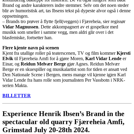
Brand og andre karakterers indre stemmer. Selv om det noen steder
blir av humoristisk art, tas Ibsens tekst på dypeste alvor også i denne
oppsetningen.
– Brands tro prøver å flytte fjell(veggen) i Fjæreheia, sier regissør
Vidar Magnussen
. Dette akkompagnert av et gospelkor med
musikk som smeller i samme vegg, men aldri glir over i det
blasfemiske, fortsetter han.
Flere kjente navn på scenen
Kjent fra utallige roller på teaterscenen, TV og film kommer
Kjersti
Elvik
til Fjæreheia Amfi for å gjøre Moren,
Karl Vidar Lende
er
Einar, og
Reidun Melvær Berge
gjør Agnes. Reidun Melvær
Berge er en skuespiller og musikalartist som for tiden er ansatt ved
Den Nationale Scene i Bergen, mens mange vil kjenne igjen Karl
Vidar Lende fra hans rolle som journalisten Per Vassbotn i NRK-
serien Makta.
BILLETTER
Experience Henrik Ibsen’s Brand in the
spectacular old quarry Fjæreheia Amfi,
Grimstad July 20-28th 2024.