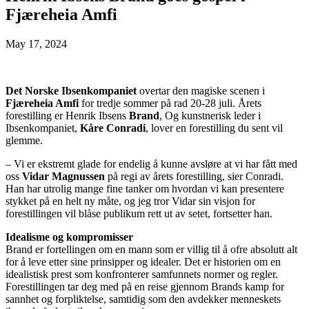
Fjæreheia Amfi
May 17, 2024
Det Norske Ibsenkompaniet
overtar den magiske scenen i
Fjæreheia Amfi
for tredje sommer på rad 20-28 juli. Årets
forestilling er Henrik Ibsens
Brand
, Og kunstnerisk leder i
Ibsenkompaniet,
Kåre Conradi
, lover en forestilling du sent vil
glemme.
– Vi er ekstremt glade for endelig å kunne avsløre at vi har fått med
oss
Vidar Magnussen
på regi av årets forestilling, sier Conradi.
Han har utrolig mange fine tanker om hvordan vi kan presentere
stykket på en helt ny måte, og jeg tror Vidar sin visjon for
forestillingen vil blåse publikum rett ut av setet, fortsetter han.
Idealisme og kompromisser
Brand er fortellingen om en mann som er villig til å ofre absolutt alt
for å leve etter sine prinsipper og idealer. Det er historien om en
idealistisk prest som konfronterer samfunnets normer og regler.
Forestillingen tar deg med på en reise gjennom Brands kamp for
sannhet og forpliktelse, samtidig som den avdekker menneskets