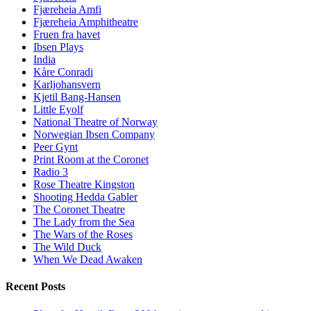
Fjæreheia Amfi
Fjæreheia Amphitheatre
Fruen fra havet
Ibsen Plays
India
Kåre Conradi
Karljohansvern
Kjetil Bang-Hansen
Little Eyolf
National Theatre of Norway
Norwegian Ibsen Company
Peer Gynt
Print Room at the Coronet
Radio 3
Rose Theatre Kingston
Shooting Hedda Gabler
The Coronet Theatre
The Lady from the Sea
The Wars of the Roses
The Wild Duck
When We Dead Awaken
Recent Posts