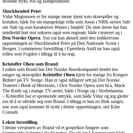
iboende frykt, tvil og kompromisser.
Shockheaded Peter
Vidar Magnussen er for mange meste kjent som skuespiller og
komiker, både for sin mangeårige rolle som Jonas i NRK-serien
Side
om Side
og som karakteren Winter i
Snøfall
. De siste årene har han
imidlertid hatt stor suksess også som regissør, både i teateret og i
Den Norske Opera
. Sist var han aktuell med den kritikerroste
oppsetningen av Shockheaded Peter på Den Nationale Scene i
Bergen. I sommerens forestilling i Fjæreheia Amfi tar han også
rollen som Fogden i tillegg til å ha regi.
Kristoffer Olsen som Brand
I rollen som Brand har Det Norske Ibsenkompaniet hentet inn
sanger og skuespiller
Kristoffer Olsen
kjent for mange fra
Kongen
Befaler
på TV Norge. Han er også tidligere sett på Det Norske
Teateret i
Book of Mormons
, i Den Norske Opera som bl.a. Mack
The Knife og i mange TV-serier, både i Norge og i Storbritannia.
– Kristoffer har et spennende uttrykk, som både Vidar og jeg gleder
oss til å se utfolde seg som Brand. I tillegg er han en flink sanger,
noe som også kommer til nytte i denne oppsetningen, sier Kåre
Conradi.
Leken forestilling
I denne versjonen av Brand vil et gospelkor fungere som
kontinuerlig bakteppe for historien. De vil også fungere som både